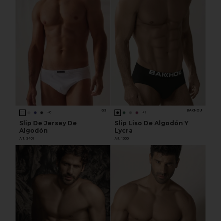
G3
BAKHOU
+6
+1
Slip De Jersey De
Slip Liso De Algodón Y
Algodón
Lycra
Art. 3401
Art. 1000