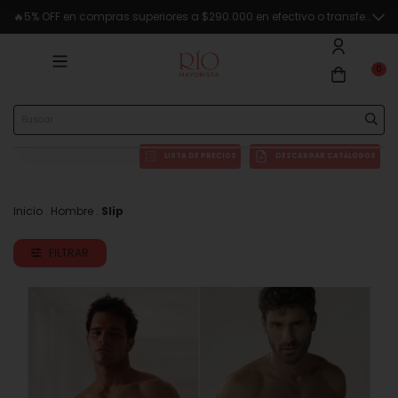
Mínimo de compra Mayorista $150.000
🔥5% OFF en compras superiores a $290.000 en efectivo o transferencia
0
LISTA DE PRECIOS
DESCARGAR CATÁLOGOS
Inicio
.
Hombre
.
Slip
FILTRAR