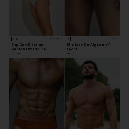
ACROBATA
B&K
Slip Con Elástico
Slip Liso De Algodón Y
Personalizado De
Lycra
Algodón Y Lycra
Art. 5125
Art. 3049