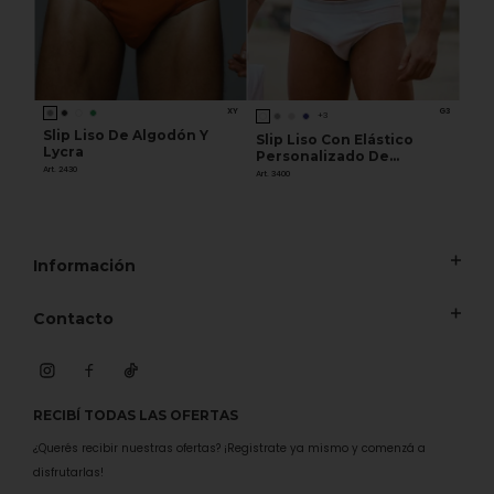
XY
G3
+3
Slip Liso De Algodón Y
Slip Liso Con Elástico
Lycra
Personalizado De
Art. 2430
Algodón Y Lycra
Art. 3400
Información
Contacto
RECIBÍ TODAS LAS OFERTAS
¿Querés recibir nuestras ofertas? ¡Registrate ya mismo y comenzá a
disfrutarlas!