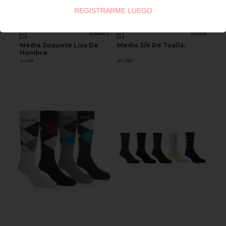
REGISTRARME LUEGO
ELEMENTO
DUFOUR
Media Soquete Lisa De
Media 3/4 De Toalla.
Hombre
Art. 102L
Art. 2357