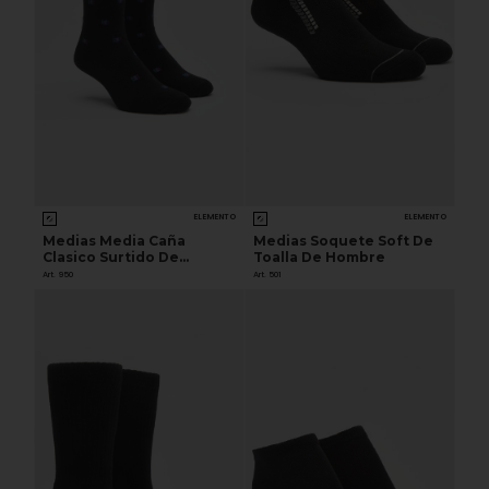
ELEMENTO
ELEMENTO
Medias Media Caña
Medias Soquete Soft De
Clasico Surtido De
Toalla De Hombre
Hombre.
Art. 950
Art. 501