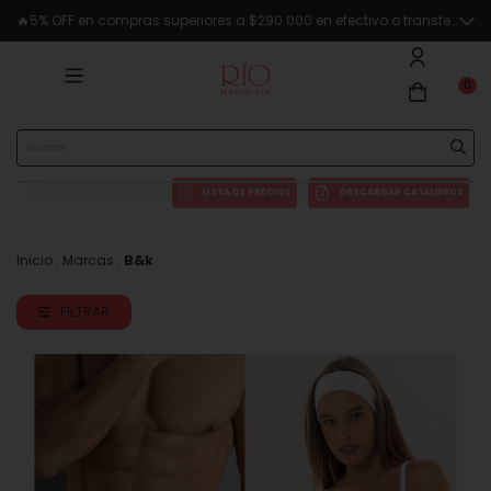
🔥5% OFF en compras superiores a $290.000 en efectivo o transferencia
0
LISTA DE PRECIOS
DESCARGAR CATÁLOGOS
Inicio
.
Marcas
.
B&k
FILTRAR