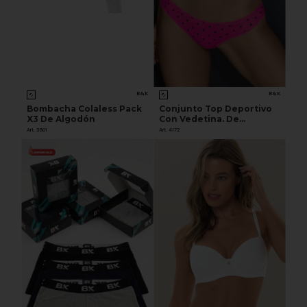
B&K
B&K
Bombacha Colaless Pack
Conjunto Top Deportivo
X3 De Algodón
Con Vedetina. De
Algodon Con Estampa A
Art. 3501
Art. 4172
Lunares.