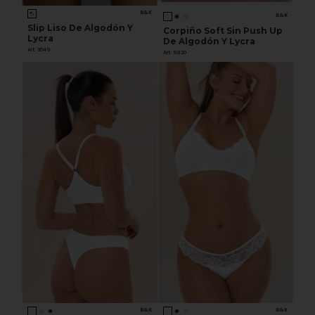
B&K
B&K
Slip Liso De Algodón Y
Corpiño Soft Sin Push Up
Lycra
De Algodón Y Lycra
Art. 3049
Art. 9820
B&K
B&K