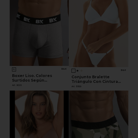
B&K
B&K
Boxer Liso. Colores
Conjunto Bralette
Surtidos Según
Triángulo Con Cintura
Disponibilidad De Stock.
Art. 3029
Ancha Y Less Regulable
Art. 5500