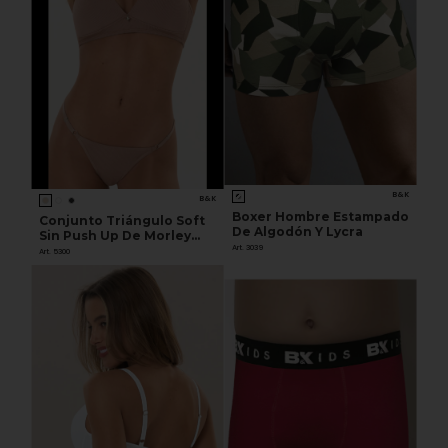
B&K
B&K
Boxer Hombre Estampado
Conjunto Triángulo Soft
De Algodón Y Lycra
Sin Push Up De Morley
Art. 3039
Con Tangaless Regulable
Art. 5300