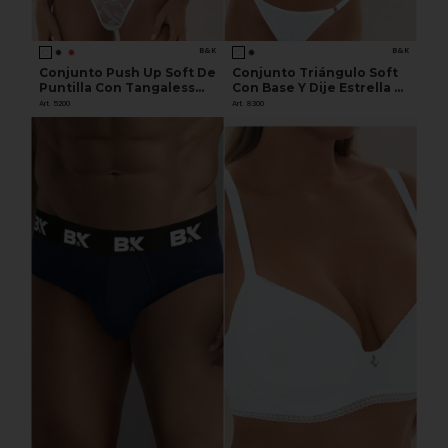
B&K
B&K
Conjunto Push Up Soft De
Conjunto Triángulo Soft
Puntilla Con Tangaless
Con Base Y Dije Estrella Y
Regulable
Less Regulable De
Art. 5200
Art. 8300
Microfibra Labrada