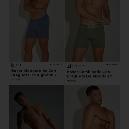
ACROBATA
ACROBATA
+2
Boxer Monocromo Con
Boxer Combinado Con
Bragueta De Algodón Y
Bragueta De Algodón Y
Lycra
Art. 5123
Lycra
Art. 5048