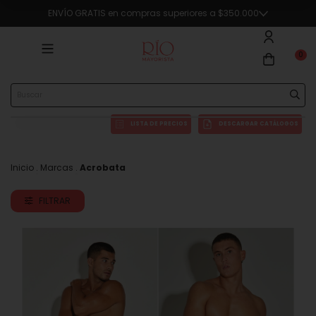
🔥5% OFF en compras superiores a $290.000 en efectivo o transferencia
0
LISTA DE PRECIOS
DESCARGAR CATÁLOGOS
Inicio
.
Marcas
.
Acrobata
FILTRAR