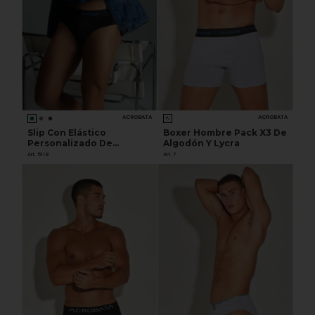
ACROBATA
ACROBATA
Slip Con Elástico
Boxer Hombre Pack X3 De
Personalizado De
Algodón Y Lycra
Algodón Y Lycra
Art. 5118
Art. 7