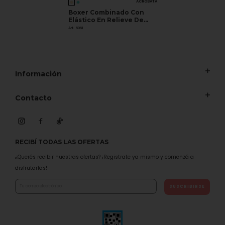
ACROBATA
Boxer Combinado Con
Elástico En Relieve De
Algodón Y Lycra
Art. 5061
Información
Contacto
RECIBÍ TODAS LAS OFERTAS
¿Querés recibir nuestras ofertas? ¡Registrate ya mismo y comenzá a
disfrutarlas!