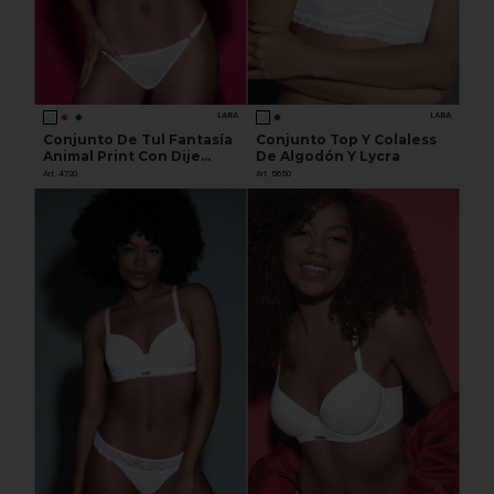
LARA
LARA
Conjunto De Tul Fantasía
Conjunto Top Y Colaless
Animal Print Con Dije
De Algodón Y Lycra
Personalizado. Corpiño
Art. 4720
Art. 5650
Push Up Soft. Tangaless
Regula