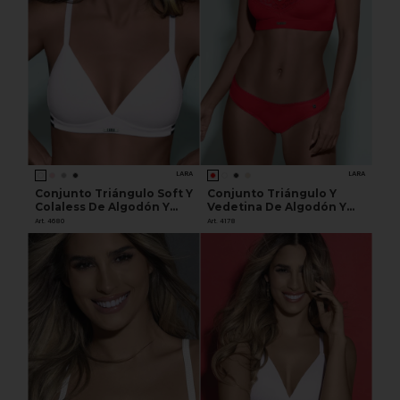
LARA
LARA
Conjunto Triángulo Soft Y
Conjunto Triángulo Y
Colaless De Algodón Y
Vedetina De Algodón Y
Lycra
Lycra
Art. 4680
Art. 4178