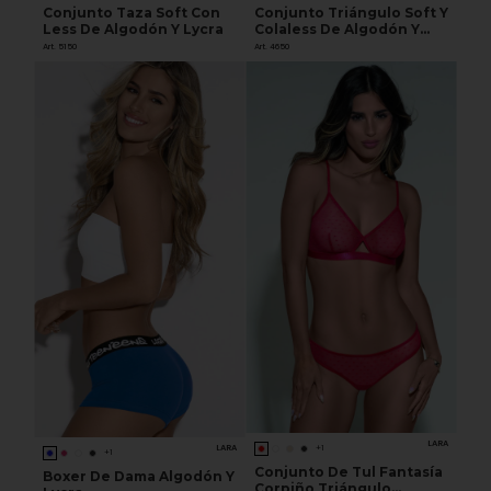
Conjunto Taza Soft Con
Conjunto Triángulo Soft Y
Less De Algodón Y Lycra
Colaless De Algodón Y
Lycra
Art. 5150
Art. 4650
LARA
LARA
+1
+1
Conjunto De Tul Fantasía
Boxer De Dama Algodón Y
Corpiño Triángulo