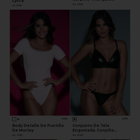
Lycra
Cruzado Con Colaless
Art. 4550
Art. 6150
LARA
LARA
Body Detalle De Puntilla
Conjunto De Tela
De Morley
Engomada. Corpiño
Triángulo Soft Sin Push
Art. 7450
Art. 4188
Up. Hilo Dental.