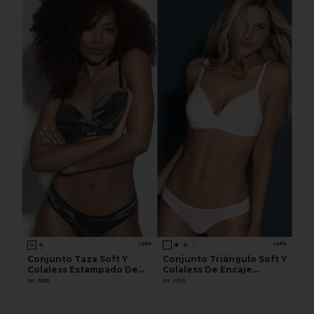
LARA
LARA
Conjunto Taza Soft Y
Conjunto Triángulo Soft Y
Colaless Estampado De
Colaless De Encaje
Algodón Y Lycra
Labrado
Art. 5366
Art. 4195