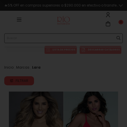
🔥5% OFF en compras superiores a $290.000 en efectivo o transferencia
0
LISTA DE PRECIOS
DESCARGAR CATÁLOGOS
Inicio
.
Marcas
.
Lara
FILTRAR