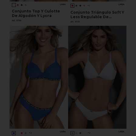
LARA
LARA
+1
Conjunto Top Y Culotte
Conjunto Triángulo Soft Y
De Algodón Y Lycra
Less Regulable De
Art. 5700
Microfibra Y Puntilla
Art. 4115
LARA
LARA
+2
+2