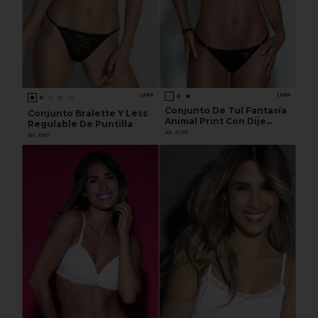
LARA
LARA
+1
Conjunto De Tul Fantasía
Conjunto Bralette Y Less
Animal Print Con Dije
Regulable De Puntilla
Corazón. Corpiño
Art. 4725
Art. 4163
Triángulo Soft Sin Push
Up. Tangales