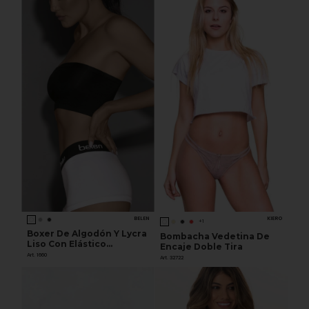
BELEN
KIERO
+1
Boxer De Algodón Y Lycra
Bombacha Vedetina De
Liso Con Elástico
Encaje Doble Tira
Personalizado.
Art. 1660
Art. 32722