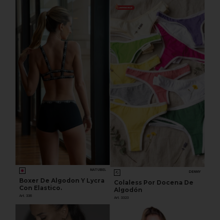
NATUBEL
DENNY
Boxer De Algodon Y Lycra
Colaless Por Docena De
Con Elastico.
Algodón
Art. 336
Art. 3323