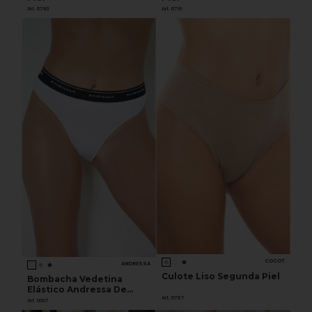
Art. 6793
Art. 6791
COCOT
ANDRESSA
Culote Liso Segunda Piel
Bombacha Vedetina
Elástico Andressa De
Art. 6787
Algodón Y Lycra
Art. 0007