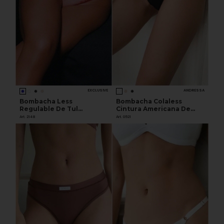
EXCLUSIVE
ANDRESSA
Bombacha Less
Bombacha Colaless
Regulable De Tul
Cintura Americana De
Bordado
Microfibra
Art. 2148
Art. 0521