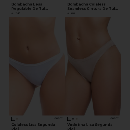
Bombacha Less
Bombacha Colaless
Regulable De Tul
Seamless Cintura De Tul
Bordado
De Microfibra
Art. 2143
Art. 0101
COCOT
COCOT
Colaless Lisa Segunda
Vedetina Lisa Segunda
Piel
Piel