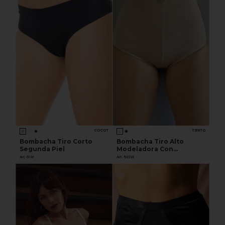
COCOT
TIENTO
Bombacha Tiro Corto
Bombacha Tiro Alto
Segunda Piel
Modeladora Con
Refuerzo De Lycra
Art. 6191
Art. 532SE