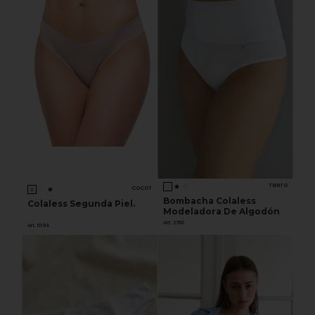
TIENTO
COCOT
Bombacha Colaless
Colaless Segunda Piel.
Modeladora De Algodón
Art. 2760
Art. 6194