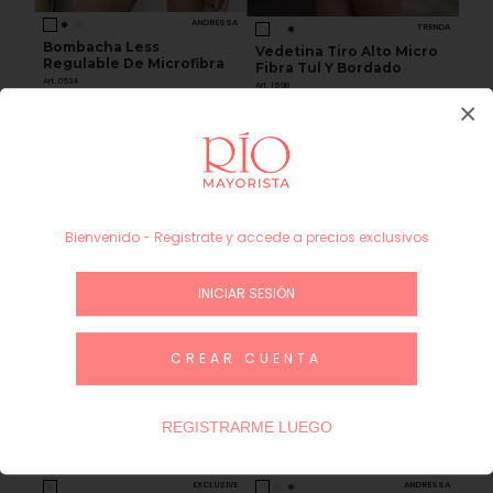
ANDRESSA
TRENDA
Bombacha Less
Vedetina Tiro Alto Micro
Regulable De Microfibra
Fibra Tul Y Bordado
Art. 0524
Art. 159B
×
Bienvenido - Registrate y accede a precios exclusivos
INICIAR SESIÓN
CREAR CUENTA
REGISTRARME LUEGO
EXCLUSIVE
ANDRESSA