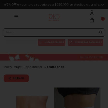
🔥5% OFF en compras superiores a $290.000 en efectivo o transferencia
0
LISTA DE PRECIOS
DESCARGAR CATÁLOGOS
Inicio
.
Mujer
.
Ropa interior
.
Bombachas
FILTRAR