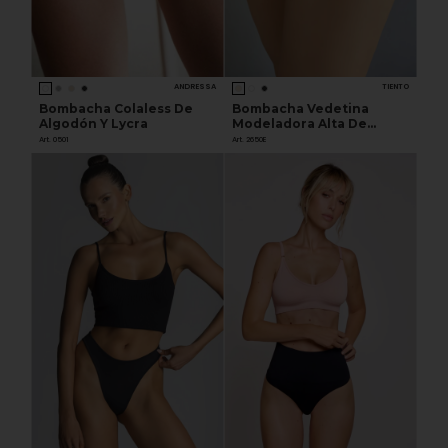
ANDRESSA
TIENTO
Bombacha Colaless De
Bombacha Vedetina
Algodón Y Lycra
Modeladora Alta De
Algodón Y Lycra
Art. 0501
Art. 2650E