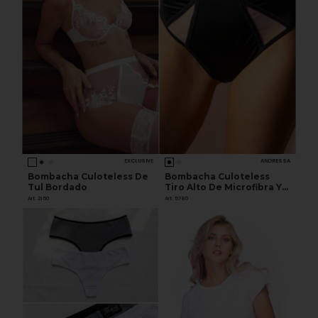
EXCLUSIVE
ANDRESSA
Bombacha Culoteless De
Bombacha Culoteless
Tul Bordado
Tiro Alto De Microfibra Y
Tul
Art. 2150
Art. 5780