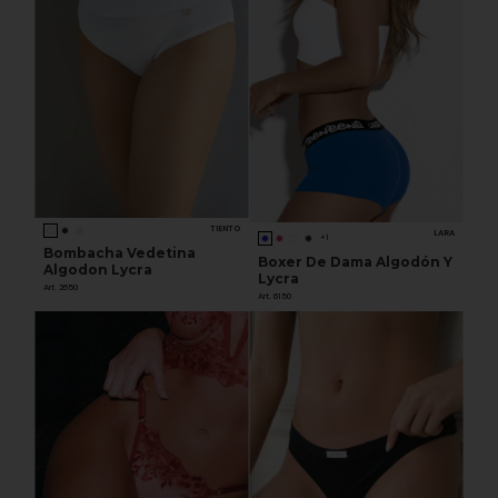
TIENTO
LARA
+1
Bombacha Vedetina
Boxer De Dama Algodón Y
Algodon Lycra
Lycra
Art. 2650
Art. 6150