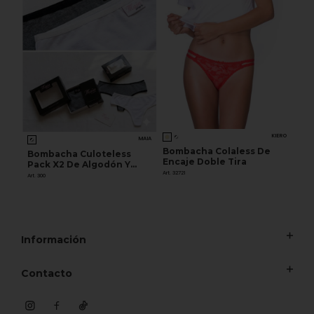
KIERO
MAIA
Bombacha Colaless De
Bombacha Culoteless
Encaje Doble Tira
Pack X2 De Algodón Y
Art. 32721
Lycra
Art. 300
Información
Contacto