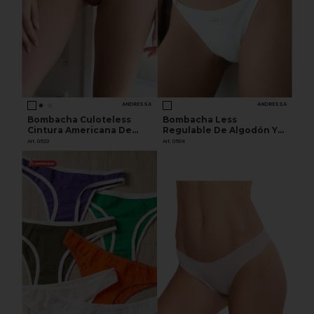
ANDRESSA
ANDRESSA
Bombacha Culoteless
Bombacha Less
Cintura Americana De
Regulable De Algodón Y
Microfibra
Lycra
Art. 0523
Art. 0504