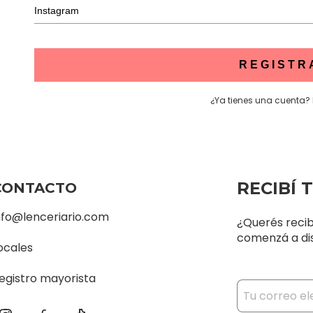
REGISTR
¿Ya tienes una cuenta?
RECIBÍ 
CONTACTO
nfo@lenceriario.com
¿Querés recib
comenzá a dis
ocales
egistro mayorista