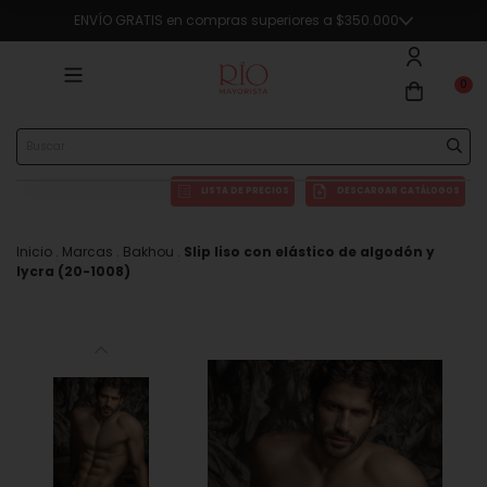
ENVÍO GRATIS en compras superiores a $350.000
0
LISTA DE PRECIOS
DESCARGAR CATÁLOGOS
Inicio
.
Marcas
.
Bakhou
.
Slip liso con elástico de algodón y
lycra (20-1008)