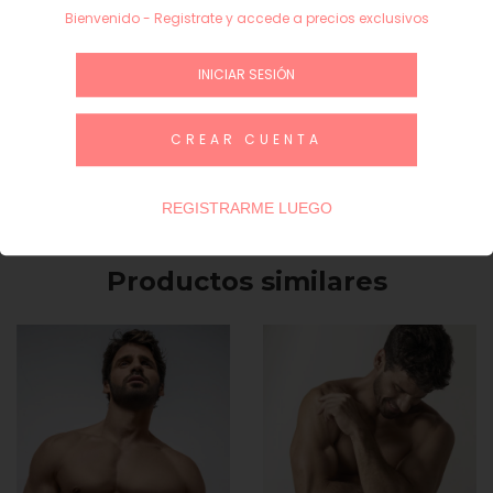
XXL
$ 0,00
−
+
Bienvenido - Registrate y accede a precios exclusivos
Subtotal
$ 0,00
INICIAR SESIÓN
INICIAR SESIÓN / REGÍSTRATE
CREAR CUENTA
Guía de talles
REGISTRARME LUEGO
Productos similares