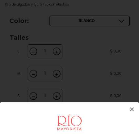
Slip de algodón y lycra liso con elástico
Color:
BLANCO
Talles
L
$ 0,00
−
+
M
$ 0,00
−
+
S
$ 0,00
−
+
×
XL
$ 0,00
−
+