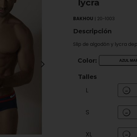
lycra
BAKHOU
|
20-1003
Descripción
Slip de algodón y lycra dep
Color:
AZUL MA
Talles
L
−
S
−
XL
−