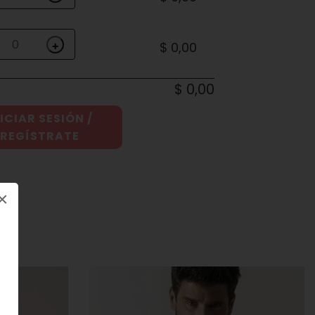
$ 0,00
+
$ 0,00
ICIAR SESIÓN /
REGÍSTRATE
×