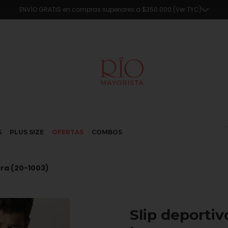
🔥5% OFF en compras superiores a $290.000 en efectivo o transferencia
S
PLUS SIZE
OFERTAS
COMBOS
cra (20-1003)
Slip deportiv