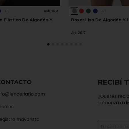
BAKHOU
+1
+1
on Elástico De Algodón Y
Boxer Liso De Algodón Y L
Art. 2017
RECIBÍ 
CONTACTO
nfo@lenceriario.com
¿Querés recib
comenzá a dis
ocales
egistro mayorista