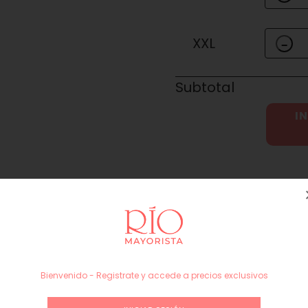
XXL
−
Subtotal
IN
Guía de talles
Productos similares
Bienvenido - Registrate y accede a precios exclusivos