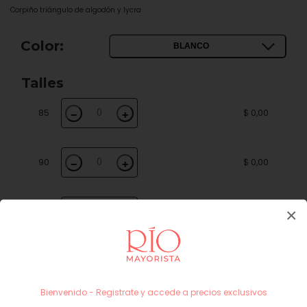
Corpiño triángulo de algodón y lycra
Color:
BLANCO
Talles
85
$ 0,00
−
+
90
$ 0,00
−
+
×
95
$ 0,00
−
+
100
$ 0,00
−
+
Bienvenido - Registrate y accede a precios exclusivos
Subtotal
$ 0,00