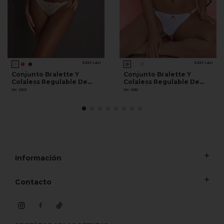
SEXY LALI
SEXY LALI
Conjunto Bralette Y
Conjunto Bralette Y
Colaless Regulable De
Colaless Regulable De
Puntilla
Algodón Y Lycra
Art. 1068
Art. 1060
Información
Contacto