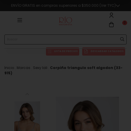
ENVÍO GRATIS en compras superiores a $350.000 (Ver TYC)
0
LISTA DE PRECIOS
DESCARGAR CATÁLOGOS
Inicio
.
Marcas
.
Sexy lali
.
Corpiño triangulo soft algodon (33-
915)