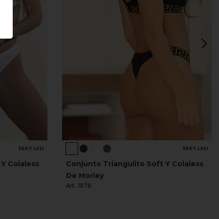
SEXY LALI
SEXY LALI
 Y Colaless
Conjunto Triangulito Soft Y Colaless
De Morley
Art. 1076