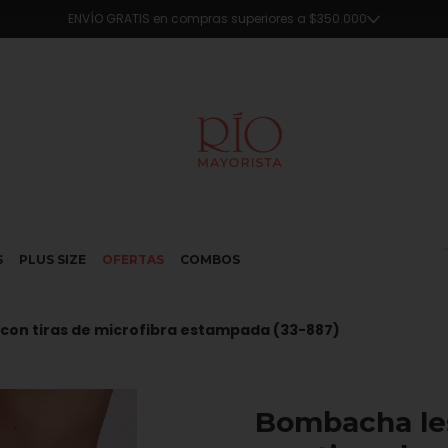
🔥5% OFF en compras superiores a $290.000 en efectivo o transferencia
S
PLUS SIZE
OFERTAS
COMBOS
 con tiras de microfibra estampada (33-887)
Bombacha les