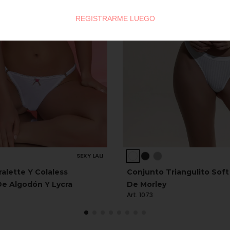
REGISTRARME LUEGO
SEXY LALI
alette Y Colaless
Conjunto Triangulito Soft
De Algodón Y Lycra
De Morley
Art. 1073