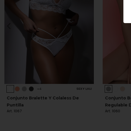
SEXY LALI
+4
Conjunto Bralette Y Colaless De
Conjunto Br
Puntilla
Regulable 
Art. 1067
Art. 1060