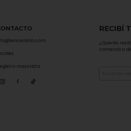
RECIBÍ 
CONTACTO
nfo@lenceriario.com
¿Querés recib
comenzá a dis
ocales
egistro mayorista