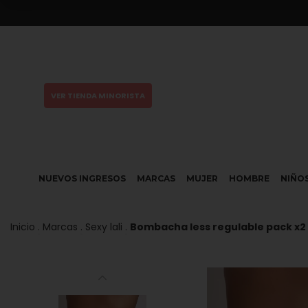
ENVÍO GRATIS en compras superiores a $350.000
VER TIENDA MINORISTA
NUEVOS INGRESOS
MARCAS
MUJER
HOMBRE
NIÑO
Inicio
.
Marcas
.
Sexy lali
.
Bombacha less regulable pack x2