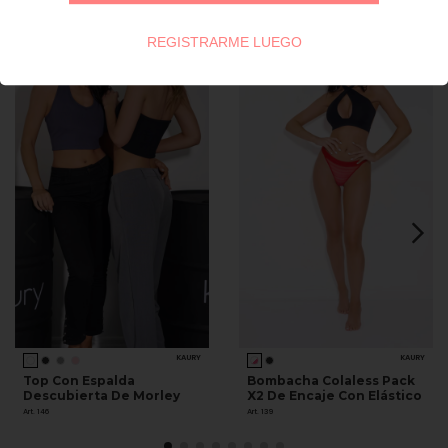
REGISTRARME LUEGO
KAURY
KAURY
Top Con Espalda
Bombacha Colaless Pack
Descubierta De Morley
X2 De Encaje Con Elástico
Art. 146
Art. 139