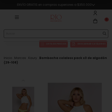
ENVÍO GRATIS en compras superiores a $350.000
0
LISTA DE PRECIOS
DESCARGAR CATÁLOGOS
Inicio
.
Marcas
.
Kaury
.
Bombacha colaless pack x3 de algodón
(29-108)