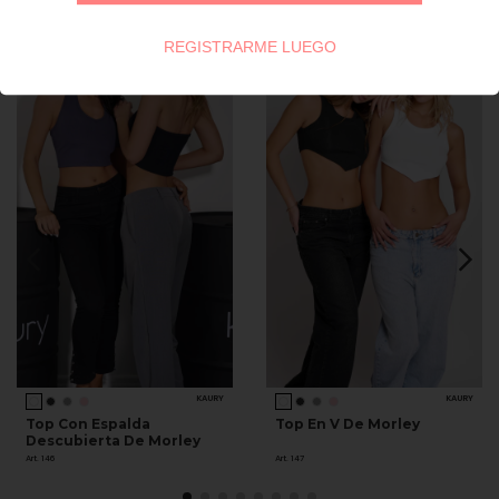
REGISTRARME LUEGO
KAURY
KAURY
Top Con Espalda
Top En V De Morley
Descubierta De Morley
Art. 146
Art. 147