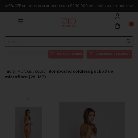
🔥5% OFF en compras superiores a $290.000 en efectivo o transferencia
0
LISTA DE PRECIOS
DESCARGAR CATÁLOGOS
Inicio
.
Marcas
.
Kaury
.
Bombacha colaless pack x3 de
microfibra (29-137)