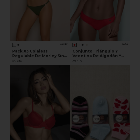
KAURY
LARA
Pack X3 Colaless
Conjunto Triángulo Y
Regulable De Morley Sin
Vedetina De Algodón Y
Costura
Lycra
Art. 8237
Art. 4178