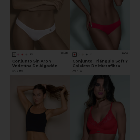
BELEN
LARA
+3
+1
Conjunto Sin Aro Y
Conjunto Triángulo Soft Y
Vedetina De Algodón
Colaless De Microfibra
Art. 8450
Art. 4193