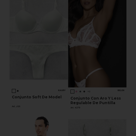
KAURY
BELEN
+3
Conjunto Soft De Model
Conjunto Con Aro Y Less
Regulable De Puntilla
Art. J101
Art. 4275