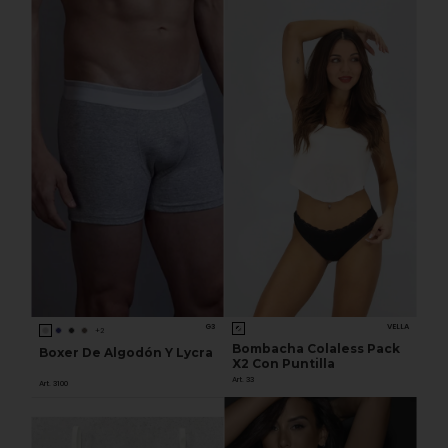
G3
VELLA
+2
Bombacha Colaless Pack
Boxer De Algodón Y Lycra
X2 Con Puntilla
Art. 33
Art. 3100