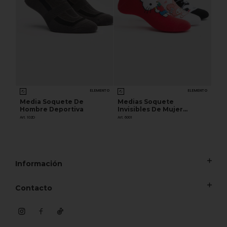
ELEMENTO
ELEMENTO
Media Soquete De
Medias Soquete
Hombre Deportiva
Invisibles De Mujer
Estampado HELLO KITTY
Art. 102D
Art. 6001
Información
Contacto