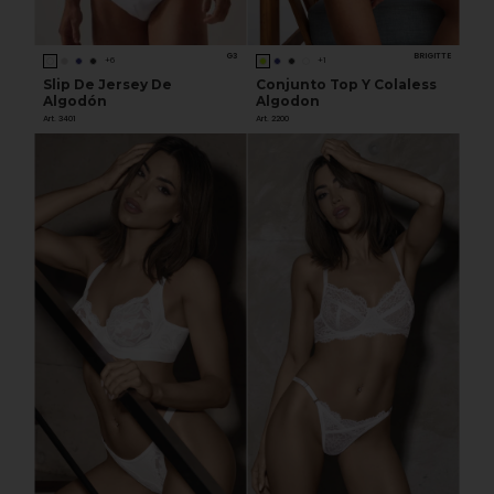
G3
BRIGITTE
+6
+1
Slip De Jersey De
Conjunto Top Y Colaless
Algodón
Algodon
Art. 3401
Art. 2200