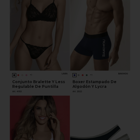
LARA
BAKHOU
+1
+1
Conjunto Bralette Y Less
Boxer Estampado De
Regulable De Puntilla
Algodón Y Lycra
Art. 4163
Art. 2022