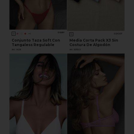
SIGRY
COCOT
+1
Media Corta Pack X3 Sin
Conjunto Taza Soft Con
Costura De Algodón
Tangaless Regulable
Art. 3253.3
Art. 1428