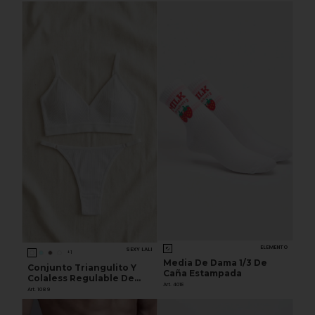
ELEMENTO
SEXY LALI
+1
Media De Dama 1/3 De
Conjunto Triangulito Y
Caña Estampada
Colaless Regulable De
Art. 401E
Morley Forrado En
Art. 1089
Algodón