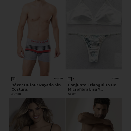
DUFOUR
KAURY
Bóxer Dufour Rayado Sin
Conjunto Triangulito De
Costura.
Microfibra Lisa Y
Estampada
Art. 11812
Art. J37