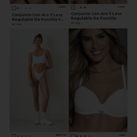
SIGRY
SIGRY
+1
Conjunto Con Aro Y Less
Conjunto Con Aro Y Less
Regulable De Puntilla
Regulable De Puntilla Y
Art. 1914
Morley
Art. 1924
BRIGITTE
LARA
+1
+1