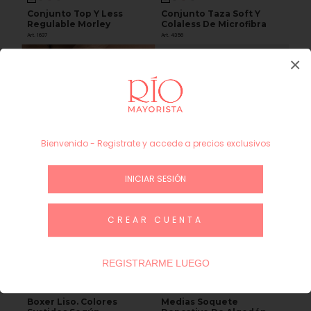
Conjunto Top Y Less
Conjunto Taza Soft Y
Regulable Morley
Colaless De Microfibra
Art. 1637
Art. 4356
×
Bienvenido - Registrate y accede a precios exclusivos
INICIAR SESIÓN
CREAR CUENTA
REGISTRARME LUEGO
B&K
ELEMENTO
Boxer Liso. Colores
Medias Soquete