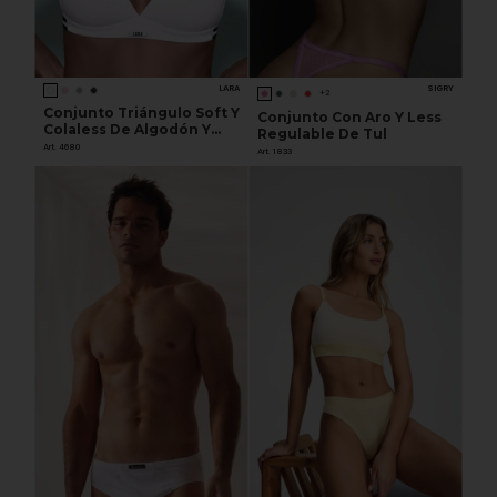
LARA
SIGRY
+2
Conjunto Triángulo Soft Y
Conjunto Con Aro Y Less
Colaless De Algodón Y
Regulable De Tul
Lycra
Art. 4680
Art. 1833