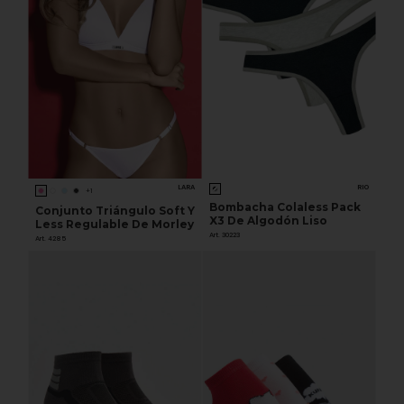
LARA
RIO
+1
Bombacha Colaless Pack
Conjunto Triángulo Soft Y
X3 De Algodón Liso
Less Regulable De Morley
Art. 30223
Art. 4285