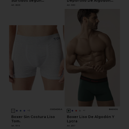
Surtidos Según
Deportivo De Algodón
Disponibilidad De Stock.
Mujer
Art. 3029
Art. 101D
CIUDADELA
BAKHOU
+2
+1
Boxer Sin Costura Liso
Boxer Liso De Algodón Y
Tom.
Lycra
Art. 5114
Art. 2017