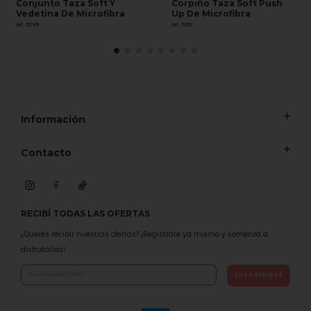
Conjunto Taza Soft Y
Corpiño Taza Soft Push
Vedetina De Microfibra
Up De Microfibra
Art. 5295
Art. 5160
Información
Contacto
RECIBÍ TODAS LAS OFERTAS
¿Querés recibir nuestras ofertas? ¡Registrate ya mismo y comenzá a
disfrutarlas!