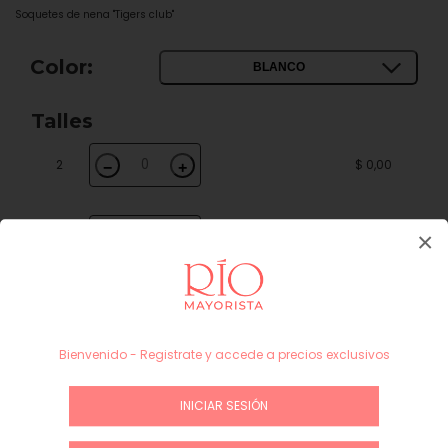
Soquetes de nena "Tigers club"
Color:
BLANCO
Talles
2
$ 0,00
−
+
×
3
$ 0,00
−
+
Subtotal
$ 0,00
INICIAR SESIÓN / REGÍSTRATE
Bienvenido - Registrate y accede a precios exclusivos
INICIAR SESIÓN
Guía de talles