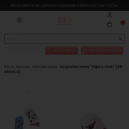
ENVÍO GRATIS en compras superiores a $350.000 (Ver TYC)
0
LISTA DE PRECIOS
DESCARGAR CATÁLOGOS
Inicio
.
Marcas
.
Marcela koury
.
Soquetes nena "tigers club" (28-
68106.6)