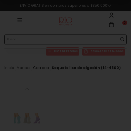
ENVÍO GRATIS en compras superiores a $350.000
🔥5% OFF en compras superiores a $290.000 en efectivo o transferencia
0
LISTA DE PRECIOS
DESCARGAR CATÁLOGOS
Inicio
.
Marcas
.
Coa coa
.
Soquete liso de algodón (14-4500)