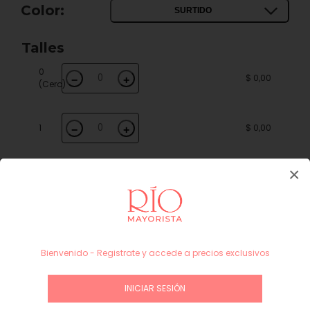
Color:
SURTIDO
Talles
0
$ 0,00
−
+
(Cero)
1
$ 0,00
−
+
×
5
$ 0,00
−
+
Subtotal
$ 0,00
INICIAR SESIÓN / REGÍSTRATE
Bienvenido - Registrate y accede a precios exclusivos
INICIAR SESIÓN
Guía de talles