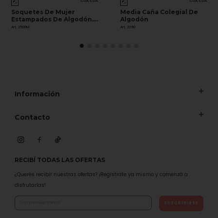
COA COA
COA COA
Soquetes De Mujer
Media Caña Colegial De
Estampados De Algodón.
Algodón
Colores Surtidos Según
Art. 2500M
Art. 2250
Disponibilidad De Stock.
Información
Contacto
RECIBÍ TODAS LAS OFERTAS
¿Querés recibir nuestras ofertas? ¡Registrate ya mismo y comenzá a
disfrutarlas!