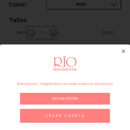
Color:
ROJO
Talles
UNICO
$ 0,00
−
+
×
Subtotal
$ 0,00
INICIAR SESIÓN / REGÍSTRATE
Bienvenido - Registrate y accede a precios exclusivos
Guía de talles
INICIAR SESIÓN
Productos similares
CREAR CUENTA