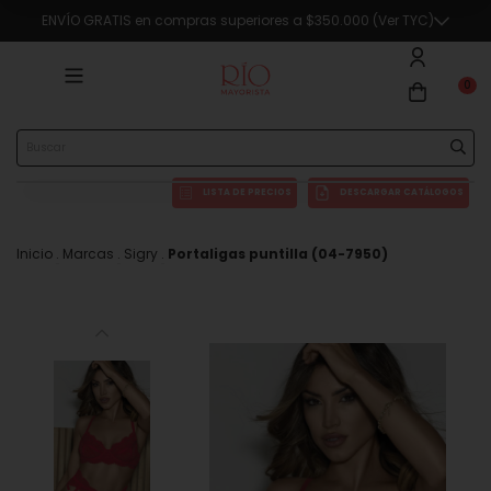
ENVÍO GRATIS en compras superiores a $350.000 (Ver TYC)
0
LISTA DE PRECIOS
DESCARGAR CATÁLOGOS
Inicio
.
Marcas
.
Sigry
.
Portaligas puntilla (04-7950)