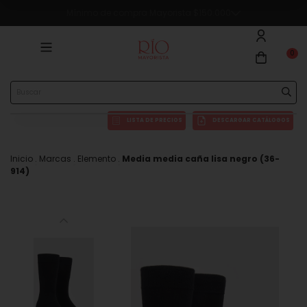
Mínimo de compra Mayorista $150.000
🔥5% OFF en compras superiores a $290.000 en efectivo o transferencia
0
LISTA DE PRECIOS
DESCARGAR CATÁLOGOS
Inicio
.
Marcas
.
Elemento
.
Media media caña lisa negro (36-
914)