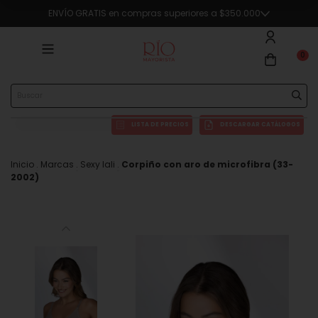
ENVÍO GRATIS en compras superiores a $350.000
0
LISTA DE PRECIOS
DESCARGAR CATÁLOGOS
Inicio
.
Marcas
.
Sexy lali
.
Corpiño con aro de microfibra (33-
2002)