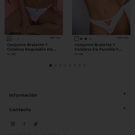
SEXY LALI
SEXY LALI
Conjunto Bralette Y
Conjunto Bralette Y
Colaless Regulable De
Colaless De Puntilla Y
Algodón Y Lycra
Microfibra
Art. 1060
Art. 1066
Información
Contacto