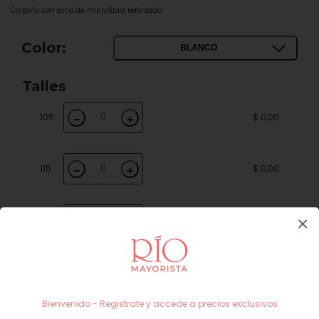
Corpiño con arco de microfibra reforzado
Color:
BLANCO
Talles
105
$ 0,00
−
+
115
$ 0,00
−
+
×
120
$ 0,00
−
+
125
$ 0,00
−
+
Bienvenido - Registrate y accede a precios exclusivos
Subtotal
$ 0,00