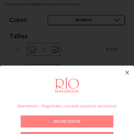
Conjunto top de algodón y lycra liso con colaless
Color:
BLANCO
Talles
2
$ 0,00
−
+
×
3
$ 0,00
−
+
Subtotal
$ 0,00
INICIAR SESIÓN / REGÍSTRATE
Bienvenido - Registrate y accede a precios exclusivos
INICIAR SESIÓN
Guía de talles