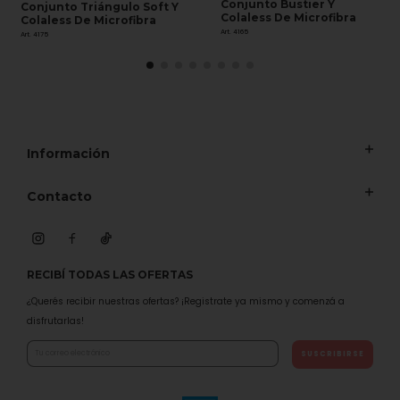
Conjunto Bustier Y
Conjunto Triángulo Soft Y
Colaless De Microfibra
Colaless De Microfibra
Art. 4165
Art. 4175
Información
Contacto
RECIBÍ TODAS LAS OFERTAS
¿Querés recibir nuestras ofertas? ¡Registrate ya mismo y comenzá a
disfrutarlas!