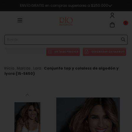
ENVÍO GRATIS en compras superiores a $350.000
0
LISTA DE PRECIOS
DESCARGAR CATÁLOGOS
Inicio
.
Marcas
.
Lara
.
Conjunto top y colaless de algodón y
lycra (15-5650)