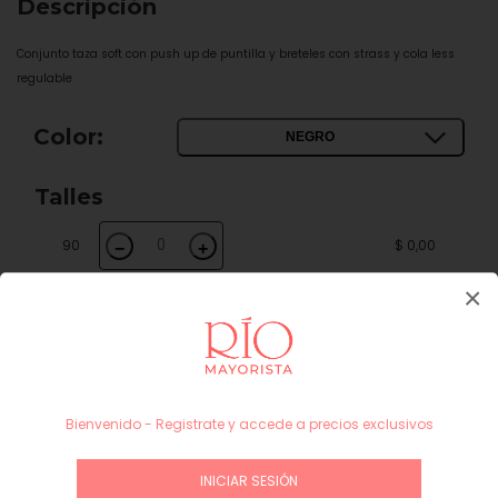
Descripción
Conjunto taza soft con push up de puntilla y breteles con strass y cola less
regulable
Color:
NEGRO
Talles
90
$ 0,00
−
+
×
100
$ 0,00
−
+
Subtotal
$ 0,00
Bienvenido - Registrate y accede a precios exclusivos
INICIAR SESIÓN / REGÍSTRATE
INICIAR SESIÓN