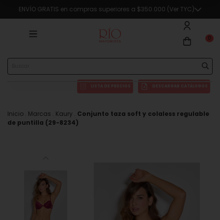
ENVÍO GRATIS en compras superiores a $350.000 (Ver TYC)
0
LISTA DE PRECIOS
DESCARGAR CATÁLOGOS
Inicio
.
Marcas
.
Kaury
.
Conjunto taza soft y colaless regulable
de puntilla (29-8234)