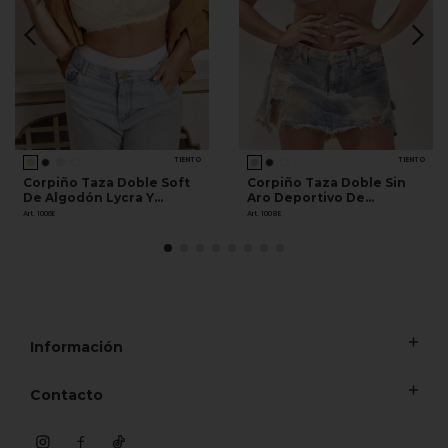
TIENTO
TIENTO
Corpiño Taza Doble Soft
Corpiño Taza Doble Sin
De Algodón Lycra Y
Aro Deportivo De
Puntilla
Algodón Y Lycra
Art. 1006E
Art. 1008E
Información
Contacto