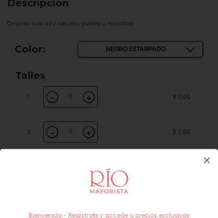
Descripción
Conjunto taza sof y cola less puntilla y microfibra
Color:
NEGRO ESTAMPADO
Talles
1
$ 0,00
−
+
2
$ 0,00
−
+
×
3
$ 0,00
−
+
4
$ 0,00
−
+
Bienvenido - Registrate y accede a precios exclusivos