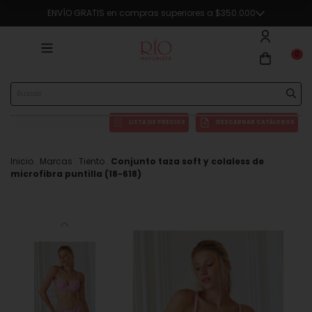
ENVÍO GRATIS en compras superiores a $350.000
0
LISTA DE PRECIOS
DESCARGAR CATÁLOGOS
Inicio
.
Marcas
.
Tiento
.
Conjunto taza soft y colaless de
microfibra puntilla (18-618)