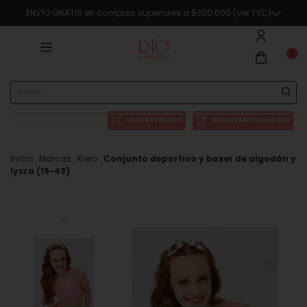
ENVÍO GRATIS en compras superiores a $350.000 (Ver TYC)
0
LISTA DE PRECIOS
DESCARGAR CATÁLOGOS
Inicio
.
Marcas
.
Kiero
.
Conjunto deportivo y boxer de algodón y
lycra (19-43)