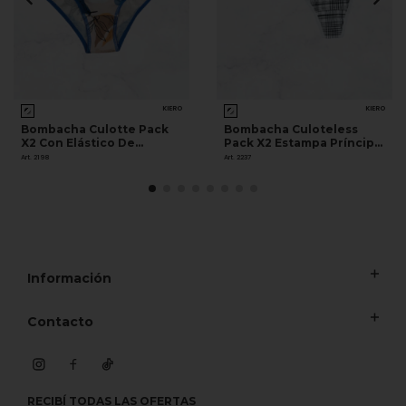
KIERO
KIERO
Bombacha Culotte Pack
Bombacha Culoteless
X2 Con Elástico De
Pack X2 Estampa Príncipe
Algodón Estampado
De Gales
Art. 2198
Art. 2237
Información
Contacto
RECIBÍ TODAS LAS OFERTAS