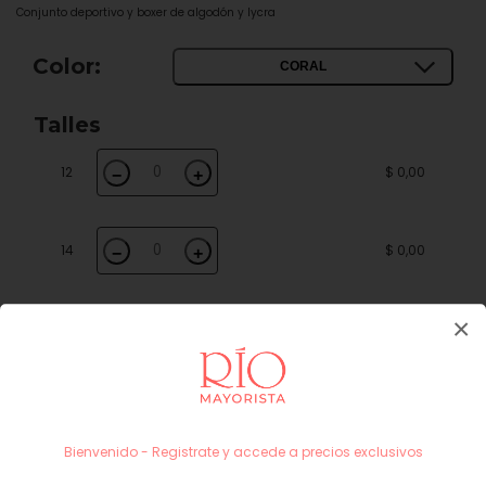
Conjunto deportivo y boxer de algodón y lycra
Color:
CORAL
Talles
12
$ 0,00
−
+
14
$ 0,00
−
+
×
16
$ 0,00
−
+
18
$ 0,00
−
+
Bienvenido - Registrate y accede a precios exclusivos
Subtotal
$ 0,00