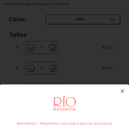
Bóxer niño de algodón y lycra con estampa
Color:
AZUL
Talles
6
$ 0,00
−
+
8
$ 0,00
−
+
12
$ 0,00
×
−
+
14
$ 0,00
−
+
Bienvenido - Registrate y accede a precios exclusivos
Subtotal
$ 0,00