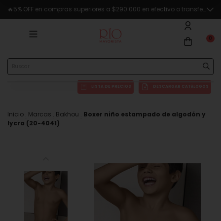
🔥5% OFF en compras superiores a $290.000 en efectivo o transferencia
0
LISTA DE PRECIOS
DESCARGAR CATÁLOGOS
Inicio
.
Marcas
.
Bakhou
.
Boxer niño estampado de algodón y
lycra (20-4041)