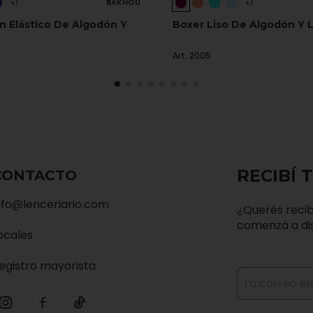
BAKHOU
+1
+1
on Elástico De Algodón Y
Boxer Liso De Algodón Y L
Art. 2005
RECIBÍ 
CONTACTO
nfo@lenceriario.com
¿Querés recib
comenzá a dis
ocales
egistro mayorista