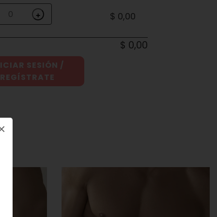
$ 0,00
+
$ 0,00
ICIAR SESIÓN /
REGÍSTRATE
×