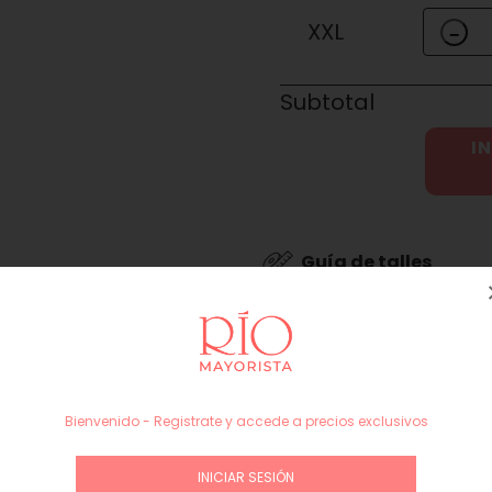
XXL
−
Subtotal
IN
Guía de talles
Productos similares
Bienvenido - Registrate y accede a precios exclusivos
INICIAR SESIÓN