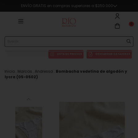
ENVÍO GRATIS en compras superiores a $350.000
0
LISTA DE PRECIOS
DESCARGAR CATÁLOGOS
Inicio
.
Marcas
.
Andressa
.
Bombacha vedetina de algodón y
lycra (05-0502)