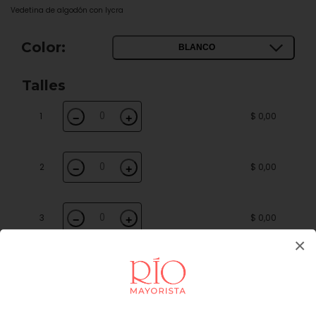
Vedetina de algodón con lycra
Color:
BLANCO
Talles
1
$ 0,00
−
+
2
$ 0,00
−
+
3
$ 0,00
−
+
×
4
$ 0,00
−
+