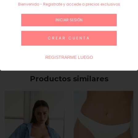
5
$ 0,00
−
+
Bienvenido - Registrate y accede a precios exclusivos
Subtotal
$ 0,00
INICIAR SESIÓN
INICIAR SESIÓN / REGÍSTRATE
CREAR CUENTA
Guía de talles
REGISTRARME LUEGO
Productos similares