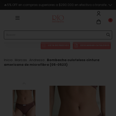
🔥5% OFF en compras superiores a $290.000 en efectivo o transferencia
0
LISTA DE PRECIOS
DESCARGAR CATÁLOGOS
Inicio
.
Marcas
.
Andressa
.
Bombacha culoteless cintura
americana de microfibra (05-0523)