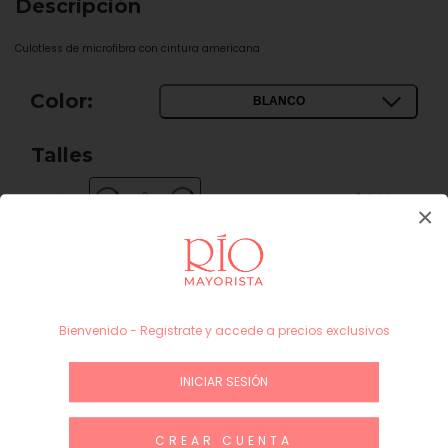
Descripción
Culotless de microfibra con cintura americana
Color:
BLANCO
Talles
1
$ 0,00
−
+
×
Subtotal
$ 0,00
INICIAR SESIÓN / REGÍSTRATE
Bienvenido - Registrate y accede a precios exclusivos
Guía de talles
INICIAR SESIÓN
CREAR CUENTA