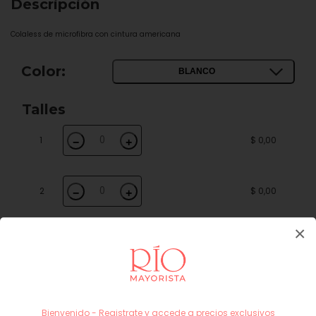
Descripción
Colaless de microfibra con cintura americana
Color:
BLANCO
Talles
1
$ 0,00
−
+
2
$ 0,00
−
+
×
3
$ 0,00
−
+
4
$ 0,00
−
+
Bienvenido - Registrate y accede a precios exclusivos