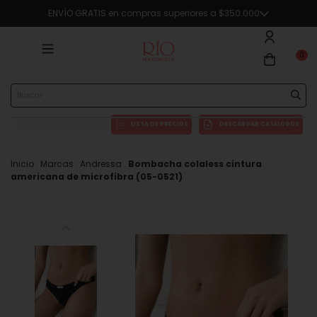
ENVÍO GRATIS en compras superiores a $350.000
🔥5% OFF en compras superiores a $290.000 en efectivo o transferencia
0
LISTA DE PRECIOS
DESCARGAR CATÁLOGOS
Inicio
.
Marcas
.
Andressa
.
Bombacha colaless cintura
americana de microfibra (05-0521)