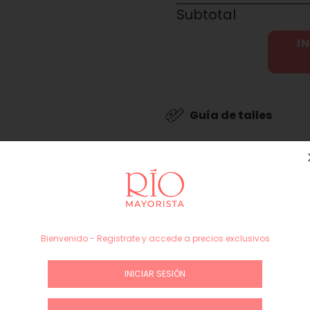
Subtotal
IN
Guía de talles
Productos similares
Bienvenido - Registrate y accede a precios exclusivos
INICIAR SESIÓN