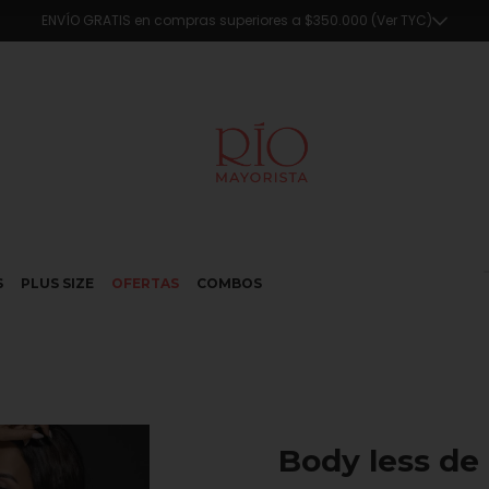
🔥5% OFF en compras superiores a $290.000 en efectivo o transferencia
S
PLUS SIZE
OFERTAS
COMBOS
Body less de