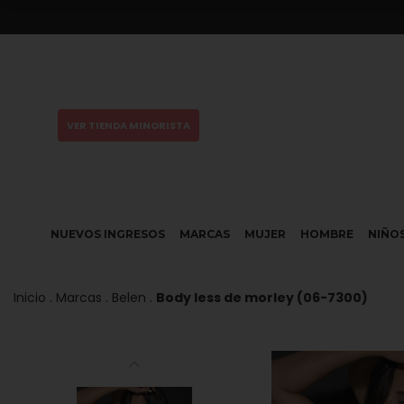
ENVÍO GRATIS en compras superiores a $350.000 (Ver TYC)
VER TIENDA MINORISTA
NUEVOS INGRESOS
MARCAS
MUJER
HOMBRE
NIÑO
Inicio
.
Marcas
.
Belen
.
Body less de morley (06-7300)