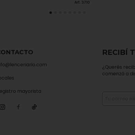
Art. 3710
RECIBÍ 
CONTACTO
nfo@lenceriario.com
¿Querés recib
comenzá a dis
ocales
egistro mayorista