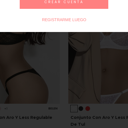
CREAR CUENTA
REGISTRARME LUEGO
BELEN
+1
on Aro Y Less Regulable
Conjunto Con Aro Y Less 
De Tul