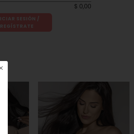
$ 0,00
ICIAR SESIÓN /
REGÍSTRATE
×