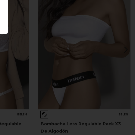
BELEN
BELEN
Regulable
Bombacha Less Regulable Pack X3
De Algodón