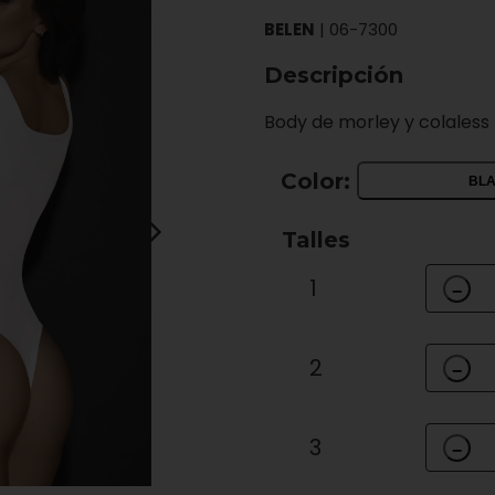
BELEN
|
06-7300
Descripción
Body de morley y colaless
Color:
BL
Talles
1
−
2
−
3
−