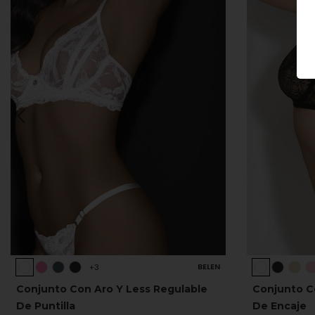
BELEN
+3
Conjunto Con Aro Y Less Regulable
Conjunto C
De Puntilla
De Encaje